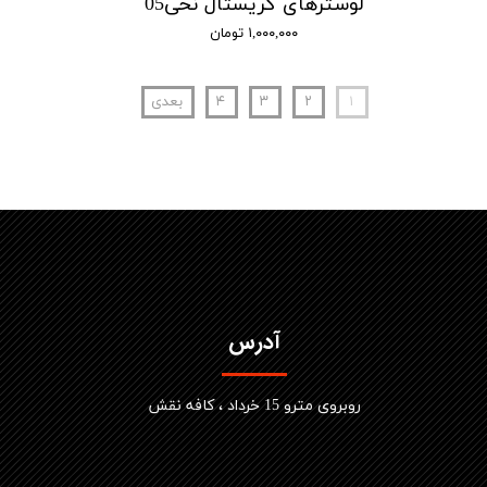
لوسترهای کریستال نخی05
۱,۰۰۰,۰۰۰ تومان
۱
۲
۳
۴
بعدی
آدرس
​روبروی مترو 15 خرداد ، کافه نقش