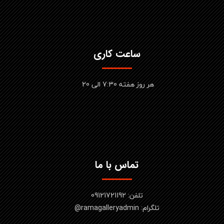
ساعت کاری
هر روز هفته 7:30 الی 20
تماس با ما
تلفن: 09121721192
تلگرام: ramagalleryadmin@