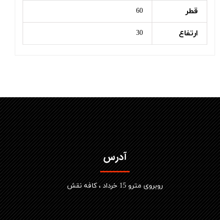
قطر
60
ارتفاع
30
آدرس
​روبروی مترو 15 خرداد ، کافه نقش