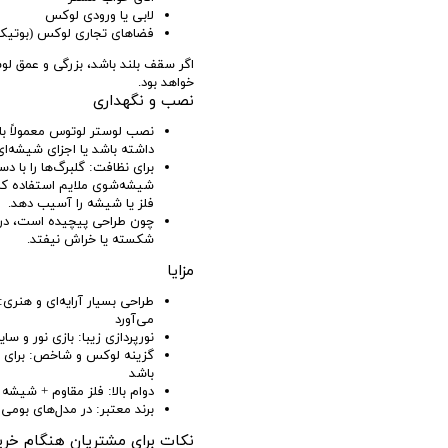
لابی یا ورودی لوکس
فضاهای تجاری لوکس (بوتیک
اگر سقف بلند باشد، بزرگی و عمق لو
خواهد بود.
نصب و نگهداری
نصب لوستر لوتوس معمولاً با
داشته باشد یا اجزای شیشه‌ای
برای نظافت: گلبرگ‌ها را با د
شیشه‌شوی ملایم استفاده کر
فلز یا شیشه را آسیب دهد.
چون طراحی پیچیده است، در ه
شکسته یا خراش نیفتد.
مزایا
طراحی بسیار آرایه‌ای و هنری
می‌آورد
نورپردازی زیبا: بازی نور و سا
گزینه لوکس و شاخص: برای کس
باشد
دوام بالا: فلز مقاوم + شیشه 
برند معتبر: در مدل‌های بومی
نکات برای مشتریان هنگام خری